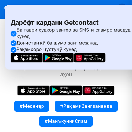
Дарёфт кардани Getcontact
Ба таври худкор зангҳо ва SMS-и спамро масдуд
Ҳамеша бидонед кӣ
кунед
Донистан кӣ ба шумо занг мезанад
Рақамҳоро ҷустуҷӯ кунед
занг мезанад.
Бештар аз 950 миллион корбарон дар тамоми
ҷаҳон
#Месенҷер
#РақамиЗангзананда
#МанъкунииСпам