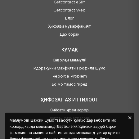
Getcontact eSIM
Getcontact Web
Блог
Ҳикояҳои муваффақият
Дар бораи
КУМАК
Саволҳои маъмулӣ
Идоракунии Махфияти Профили Шумо
Report a Problem
Бо мо тамос гиред
ҲИФОЗАТ АЗ ИТТИЛООТ
Сиёсати ҳифзи асрор
✕
Шартҳои хизматрасонӣ
Маълумоти шахсии шумо тавассути кукиҳо дар вебсайти мо
Сиёсати харидорӣ
коркард карда мешаванд. Дар ҳоле ки кукиҳои зарурӣ барои
фаъолият ва амнияти сайт истифода мешаванд, дигар кукиҳо