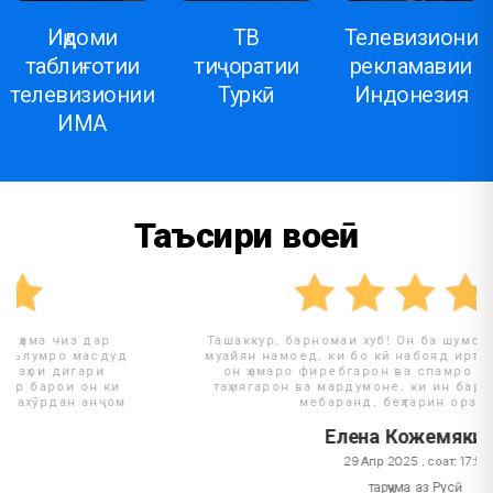
Иқдоми
ТВ
Телевизиони
таблиғотии
тиҷоратии
рекламавии
телевизионии
Туркӣ
Индонезия
ИМА
Таъсири воқеӣ
Ташаккур, барномаи хуб! Он ба шумо имкон медиҳад, ки
муайян намоед, ки бо кӣ набояд иртибот дошта бошед,
он ҳамаро фиребгарон ва спамро баст мекунад. Ба
таҳиягарон ва мардумоне, ки ин барномаро истифода
мебаранд, беҳтарин орзуи ман!
Елена Кожемякина
29 Апр 2025 , соат: 17:51
тарҷума аз Русӣ