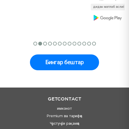
дидан матлаб аслиl
Бингар бештар
GETCONTACT
имконот
Premium ва тарифҳо
Ҷустуҷӯи рақамҳо