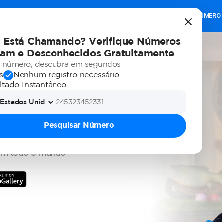
RECURSOS
PREMIUM
CONSULTA DE NÚMERO
Está Chamando? Verifique Números
am e Desconhecidos Gratuitamente
o número, descubra em segundos
a
s
Nenhum registro necessário
ltado Instantâneo
Pesquisar Número
 em todo o mundo