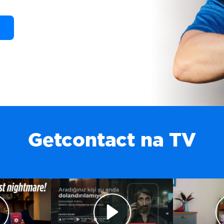
a
Getcontact na TV