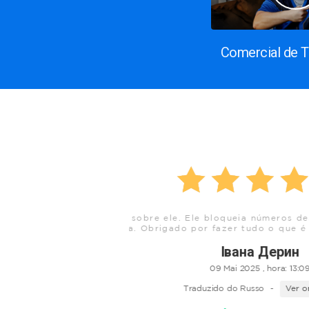
Comercial de 
SMS e qualquer outra
Obrigado, um ótimo aplicativo
do.
e spa