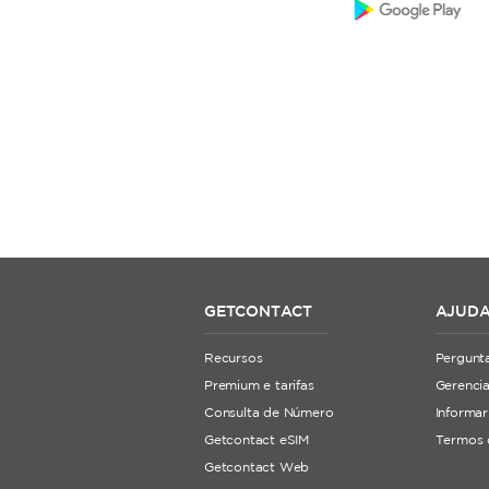
GETCONTACT
AJUD
Recursos
Pergunta
Premium e tarifas
Gerencia
Consulta de Número
Informa
Getcontact eSIM
Termos 
Getcontact Web