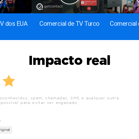
TV dos EUA
Comercial de TV Turco
Comercial 
Impacto real
! Ele permite que você identifique com quem não deve se com
ms. Meus parabéns aos desenvolvedores e aos usuários deste 
Елена Кожемякина
29 Abr 2025 , hora: 17:51
Traduzido do Russo
-
Ver original