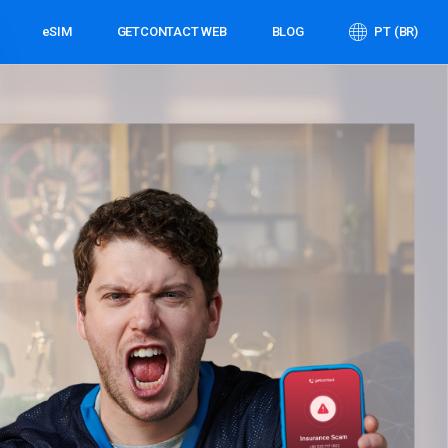
eSIM
GETCONTACT WEB
BLOG
PT (BR)