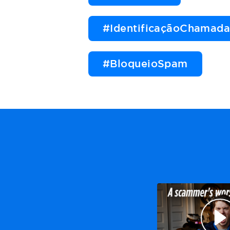
#IdentificaçãoChamad
#BloqueioSpam