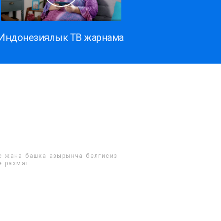
Индонезиялык ТВ жарнама
шүнүүгө мүмкүнчүлүк берет, бардык шылуундарды жана
арга жана программисттерге ийгилик!
ина
:51
Оригиналды көр