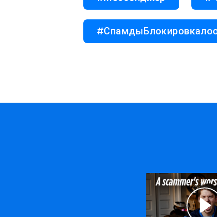
#СпамдыБлокировкало