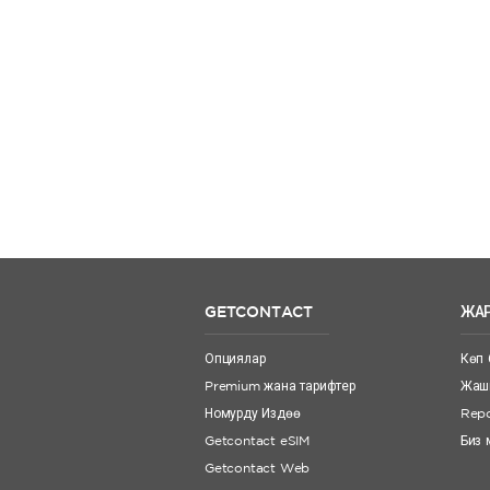
GETCONTACT
ЖА
Опциялар
Көп 
Premium жана тарифтер
Жашы
Номурду Издөө
Repo
Getcontact eSIM
Биз
Getcontact Web