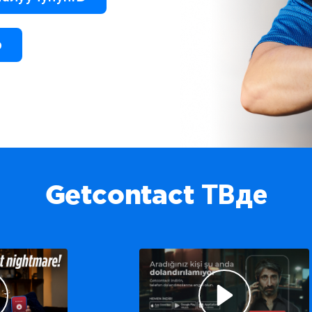
о
Getcontact ТВде