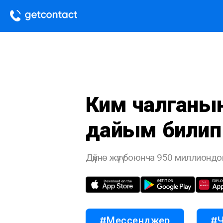
Ким ч
белг
Номурд
Акы
Дар
Ким чалганын
дайым билип 
Дүйнө жүзү боюнча 950 миллионд
#Мессенджер
#Ч