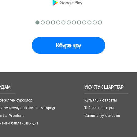
Көбүрөөк көрү
РДАМ
УКУКТУК ШАРТТАР
берилген суроолор
Купуялык саясаты
руундуулук профилин өзгөртүңүз
Тейлөө шарттары
rt a Problem
Сатып алуу саясаты
 менен байланышыңыз