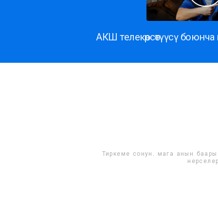
АКШ телекөрсөтүүсү боюнч
ларды, смс жана башка азырынча белгисиз
Рахма
ттериңерге рахмат.