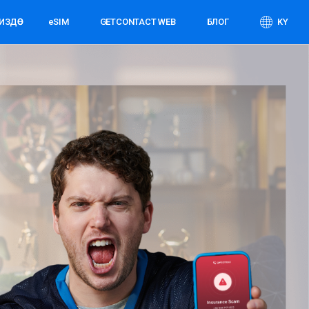
ЗДӨӨ
eSIM
GETCONTACT WEB
БЛОГ
KY