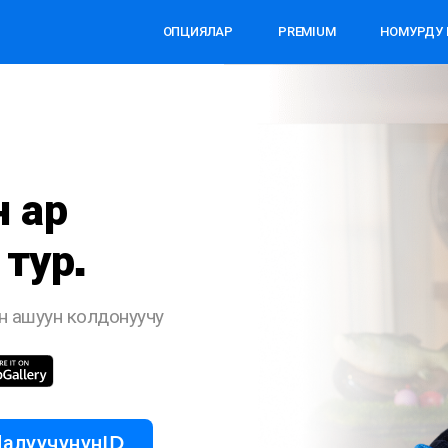
ОПЦИЯЛАР
PREMIUM
НОМУРДУ И
алып жатат? Бекер спам жана
исиз номерлерди текшериңиз
у киргизиңиз, бир нече секундда билиңиз
сыз
Катталуу талап кылынбайт
оо Натыйжа
 ар
тур.
Номерди издөө
он ашуун колдонуучу
алуучунунID