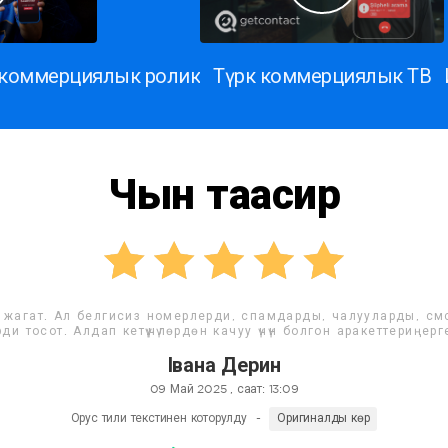
а коммерциялык ролик
Түрк коммерциялык ТВ
Чын таасир
т, жакшы колдонмо! Бул ким менен байланышпоо керек экенин тү
спамдарды бөгөйт. Бул колдонмону колдонгон адамд
Елена Кожемяк
29 Апр 2025 , саат: 17
Орус тили текстинен которулду
-