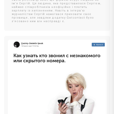
своїй росповіді каже що фірмою керує людина на
ім'я Сергій. Ця людина, яка представилася Сергієм,
наймає співробітників неофіційно і платить
зарплату із запізненням. Навіть в інтерв'ю
журналістам Сергій намагався приховати своє
прізвище, але завдяки додатку Getcontact було
з'ясовано ким він насправді є.