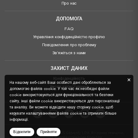
Про нас
ДОПОМОГА
FAQ
Управління конфіденційністю профілю
Повідомлення про проблему
Зв'яжіться з нами
ЗАХИСТ ДАНИХ
Конфіденційність
✕
На нашому веб-сайті Ваші особисті дані обробляються за
Умови користування
допомогою файлів cookie. У той час як необхідні файли
Політика покупок
cookie використовуються для функціональності та безпеки
сайту, інші файли cookie використовуються для персоналізації
та аналізу. Ви можете відвідати нашу сторінку
cookie
, щоб
керувати налаштуваннями файлів cookie та отримати більше
інформації.
Відхилити
Прийняти
Авторське право © 2016-2025 Getverify LDA. Всі права захищені.
Getcontact™є зареєстрованим брендом.