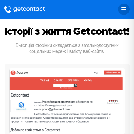
Історії з життя Getcontact!
Вміст цієї сторінки складається з загальнодоступних
соціальних мереж і вмісту веб-сайтів.