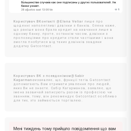
Користувач ВКонтакті @Elena Veliar
пише про
щоденні наполегливі дзвінки з банків. Олена каже,
що раніше вона брала кредит на навчання лише в
одному банку, проте, останнім часом, дзвінки з
пропозиціями про кредити стали частішими і вона
змогла позбутися від таких дзвінків завдяки
додатку Getcontact.
Користувач ВК з псевдонімом@Sabir
Kagarmanov
заявляє, що, функції тегів Getcontact
допомагають Вам отримати уявлення про людей,
яких Ви не знаєте. Сабір Кагарманов, заявляє, що
імена зазвичай записують разом із професією чи
званням, тому, він рекомендує Getcontact особливо
для тих, хто займається торгівлею.
Мені тиждень тому прийшло повідомлення що вам