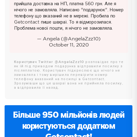
прийшла доставка на НП, платна 560 грн. Але я
нічого не замовляла. Написано "подарунок". Номер
телефону що вказаний не в мережі. Пробила по
Getcontact пише шахраї. То я відморозилася.
Проблема нової пошти, я нічого не замовляла.
— Angela (@AngelaZzz10)
October 11, 2020
Користувач Twitter @AngelaZzz10
розповідає про те
як їй під приводом подарунка відправили посилку з
післяплатою. Користувач підкреслює що нічого не
замовляла і тому вирішила перевірити номер
телефону вказаний на посилці в Getcontact.
Зрозумівши що це шахраї вона не прийняла посилку,
а відправила її назад.
Більше 950 мільйонів людей
користуються додатком