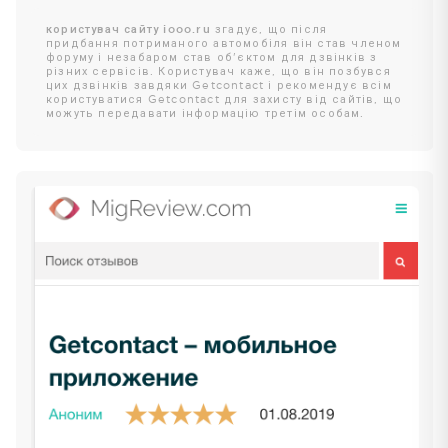
користувач сайту iooo.ru
згадує, що після
придбання потриманого автомобіля він став членом
форуму і незабаром став об'єктом для дзвінків з
різних сервісів. Користувач каже, що він позбувся
цих дзвінків завдяки Getcontact і рекомендує всім
користуватися Getcontact для захисту від сайтів, що
можуть передавати інформацію третім особам.