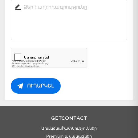
ՈՒՂԱՐԿԵԼ
GETCONTACT
Առանձնահատկություններ
Premium և սակագներ